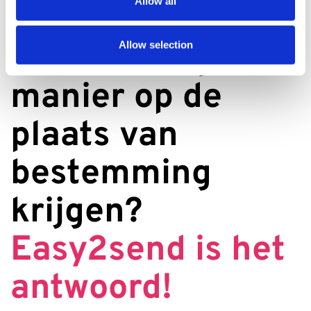
Allow all
veilige, zorgzame 
en voordelige 
Allow selection
manier op de 
plaats van 
bestemming 
krijgen? 
Easy2send is het 
antwoord!