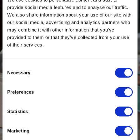
provide social media features and to analyse our traffic.
We also share information about your use of our site with
Naam*
Email*
our social media, advertising and analytics partners who
may combine it with other information that you’ve
provided to them or that they’ve collected from your use
Telefoonnummer
Verzekeringen*
of their services.
--
Consent
Gewicht
L x B x
Object*
Aantal*
Necessary
Selection
in kg
H*
Preferences
Totaalwaarde goederen in €*
Statistics
Opmerkingen
Marketing