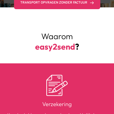
TRANSPORT OPVRAGEN ZONDER FACTUUR
Waarom
easy2send
?
Verzekering