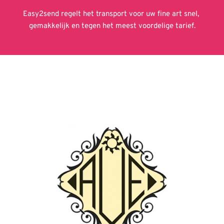
Easy2send regelt het transport voor uw fine art snel, 
gemakkelijk en tegen het meest voordelige tarief.