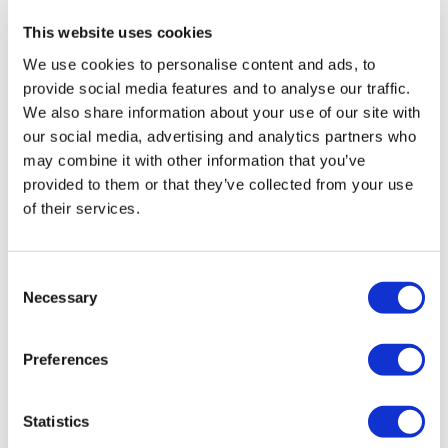
This website uses cookies
Zijn uw goederen gedeeltelijk of
Is de verpakking ook
compleet beschadigd?*
beschadigd?*
We use cookies to personalise content and ads, to
provide social media features and to analyse our traffic.
Selecteer
Selecteer
We also share information about your use of our site with
our social media, advertising and analytics partners who
Beschrijving van schade*
may combine it with other information that you’ve
provided to them or that they’ve collected from your use
of their services.
Consent
Necessary
Selection
Totale waarde van de zending in
Waarde van beschadigde
Preferences
€*
goederen in €*
Statistics
Item-/artikel-/kavelnummer(s) op factuur die beschadigd zijn*